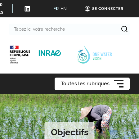
ER
FR
EN
SE CONNECTER
ÉS
Tapez
ici
votre
recherche
Toutes les rubriques
Objectifs